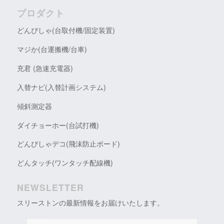
プロダクト
どんぴしゃ(台取付機/固定装置)
マジか(台運搬機/台車)
充君 (急速充電器)
入替ナビ(入替計画システム)
傾斜測定器
ダイチョーホー(台試打機)
どんぴしゃデコ(飛沫防止ボード)
どんタッチ(ワンタッチ配線機)
NEWSLETTER
スリーストンの最新情報をお届けいたします。
貴