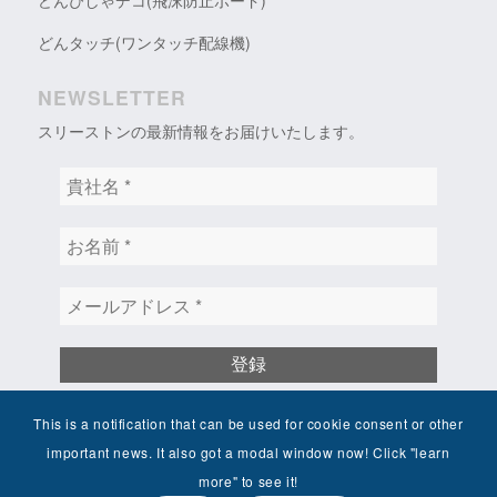
どんぴしゃデコ(飛沫防止ボード)
どんタッチ(ワンタッチ配線機)
NEWSLETTER
スリーストンの最新情報をお届けいたします。
貴
社
名
お
*
名
前
メ
*
ー
ル
ア
ド
レ
This is a notification that can be used for cookie consent or other
ス
日本語
English
*
important news. It also got a modal window now! Click "learn
more" to see it!