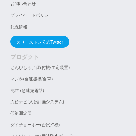
お問い合わせ
プライベートポリシー
配線情報
スリーストン公式Twitter
プロダクト
どんぴしゃ(台取付機/固定装置)
マジか(台運搬機/台車)
充君 (急速充電器)
入替ナビ(入替計画システム)
傾斜測定器
ダイチョーホー(台試打機)