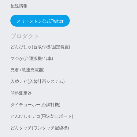
配線情報
スリーストン公式Twitter
プロダクト
どんぴしゃ(台取付機/固定装置)
マジか(台運搬機/台車)
充君 (急速充電器)
入替ナビ(入替計画システム)
傾斜測定器
ダイチョーホー(台試打機)
どんぴしゃデコ(飛沫防止ボード)
どんタッチ(ワンタッチ配線機)