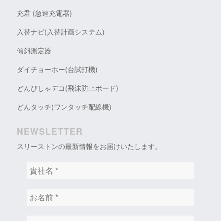
充君 (急速充電器)
入替ナビ(入替計画システム)
傾斜測定器
ダイチョーホー(台試打機)
どんぴしゃデコ(飛沫防止ボード)
どんタッチ(ワンタッチ配線機)
NEWSLETTER
スリーストンの最新情報をお届けいたします。
貴
社
名
お
*
名
前
メ