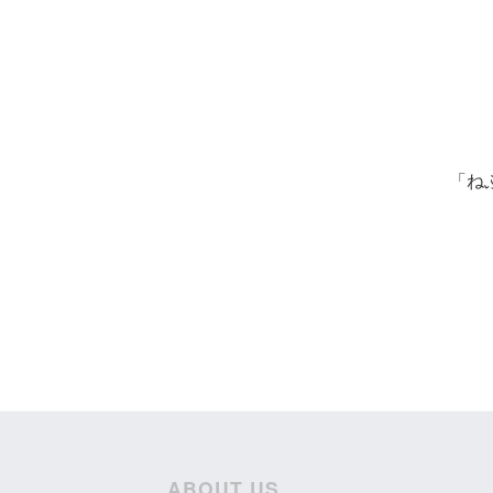
「ね
ABOUT US