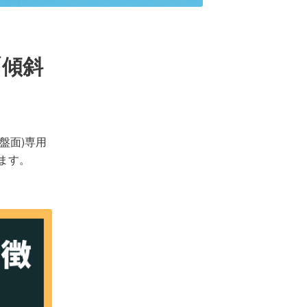
「傾斜
盤面)専用
ます。