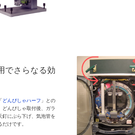
用でさらなる効
「
どんぴしゃハーフ
」との
。どんぴしゃ取付後、ガラ
天釘にぶら下げ、気泡管を
るだけです。