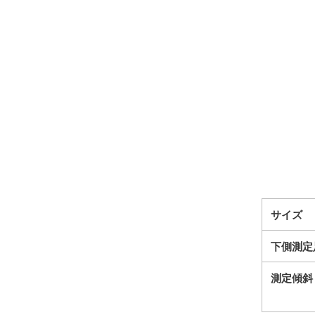
サイズ
下側測定
測定傾斜