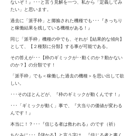
ないぞ！』･･･と言う見解を一つ、私から「定義してみ
たい」と思います。
過去に「派手枠」と揶揄された機種でも･･･『きっちり
と稼働結果を残している機種がある！』
同じ「派手枠」機種の中でも、それが【結果的な傾向】
として、【２種類に分類】する事が可能である。
その答えが･･･【枠のギミックが･･動くのか？動かない
のか？】の分類です！
「派手枠」でも＜稼働した過去の機種＞を思い出して欲
しい。
･･･そのほとんどが、『枠のギミックが動くんです！』
･･･「ギミックが動く」事で、『大当りの価値が変わる
んです！』
本当に！？･･･『信じる者は救われる』のです（祈）
ちなみに･･･【儲かる】と言う字は、『信じる者と書く