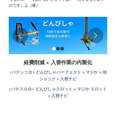
のです』よ（爆）
後
1
2
3
経費削減 × 入替作業の内製化
<パチンコ台>
どんぴしゃパーフェクト
×
マジか
×
傾
ショック
×
入替ナビ
<パチスロ台>
どんぴしゃスロット
×
マジか スロット
×
入替ナビ