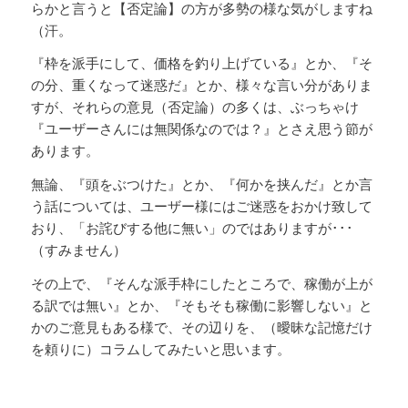
らかと言うと【否定論】の方が多勢の様な気がしますね
（汗。
『枠を派手にして、価格を釣り上げている』とか、『そ
の分、重くなって迷惑だ』とか、様々な言い分がありま
すが、それらの意見（否定論）の多くは、ぶっちゃけ
『ユーザーさんには無関係なのでは？』とさえ思う節が
あります。
無論、『頭をぶつけた』とか、『何かを挟んだ』とか言
う話については、ユーザー様にはご迷惑をおかけ致して
おり、「お詫びする他に無い」のではありますが･･･
（すみません）
その上で、『そんな派手枠にしたところで、稼働が上が
る訳では無い』とか、『そもそも稼働に影響しない』と
かのご意見もある様で、その辺りを、（曖昧な記憶だけ
を頼りに）コラムしてみたいと思います。