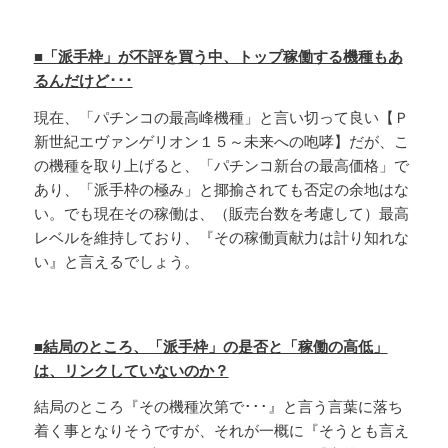
■「派手枠」が不評を買う中、トップ稼働する機種もあ
るんだけど･･･
現在、「パチンコの最高峰機種」と言い切って良い【Ｐ
新世紀エヴァンゲリオン１５～未来への咆哮】だが、こ
の機種を取り上げると、「パチンコ新台の最高価格」で
あり、「派手枠の極み」と揶揄されても否定の余地はな
い。でも現在その稼働は、（販売台数を考慮して）最高
レベルを維持しており、『その稼働貢献力は計り知れな
い』と言えるでしょう。
■結局のところ、「派手枠」の是否と「稼働の高低」
は、リンクしていないのか？
結局のところ『その機種次第で･･･』と言う言葉に落ち
着く事となりそうですが、それが一概に『そうとも言え