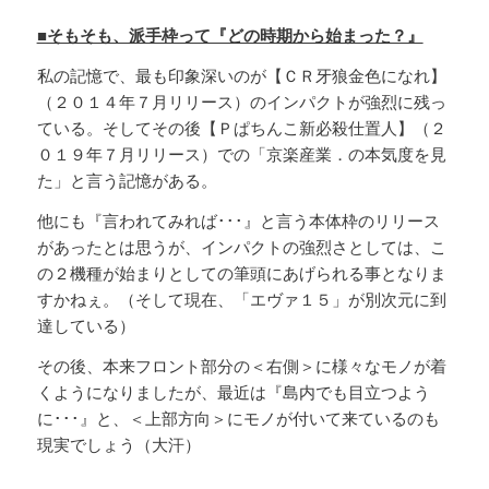
■そもそも、派手枠って『どの時期から始まった？』
私の記憶で、最も印象深いのが【ＣＲ牙狼金色になれ】
（２０１４年７月リリース）のインパクトが強烈に残っ
ている。そしてその後【Ｐぱちんこ新必殺仕置人】（２
０１９年７月リリース）での「京楽産業．の本気度を見
た」と言う記憶がある。
他にも『言われてみれば･･･』と言う本体枠のリリース
があったとは思うが、インパクトの強烈さとしては、こ
の２機種が始まりとしての筆頭にあげられる事となりま
すかねぇ。（そして現在、「エヴァ１５」が別次元に到
達している）
その後、本来フロント部分の＜右側＞に様々なモノが着
くようになりましたが、最近は『島内でも目立つよう
に･･･』と、＜上部方向＞にモノが付いて来ているのも
現実でしょう（大汗）