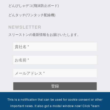
どんぴしゃデコ(飛沫防止ボード)
どんタッチ(ワンタッチ配線機)
NEWSLETTER
スリーストンの最新情報をお届けいたします。
貴
社
名
お
*
名
前
メ
*
ー
ル
ア
ド
レ
This is a notification that can be used for cookie consent or other
ス
日本語
*
important news. It also got a modal window now! Click "learn