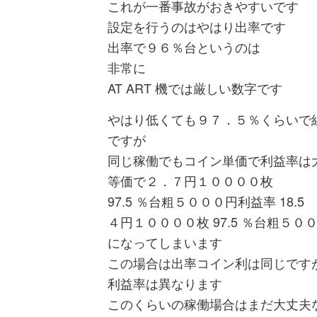
これが一番事故がおきやすいです
設定を行うのはやはり出率です
出率で９６％台というのは
非常に
AT ART 機では厳しい数字です
やはり低くても９７．５％くらいで
ですが
同じ稼働でもコイン単価で利益率は
等価で２．７円１００００枚
97.5 ％台粗５０００円利益率 18.5
４円１００００枚 97.5 ％台粗５００
になってしまいます
この場合は出率コイン利は同じです
利益率は異なります
このくらいの稼働場合はまだ大丈夫