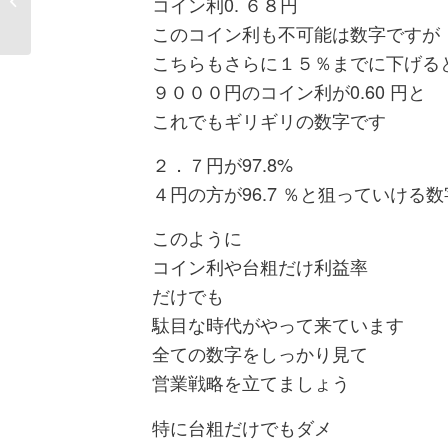
コイン利0. ６８円
ャンパス「M...
このコイン利も不可能は数字ですが
こちらもさらに１５％までに下げる
９０００円のコイン利が0.60 円と
これでもギリギリの数字です
２．７円が97.8%
４円の方が96.7 ％と狙っていける
このように
コイン利や台粗だけ利益率
だけでも
駄目な時代がやって来ています
全ての数字をしっかり見て
営業戦略を立てましょう
特に台粗だけでもダメ