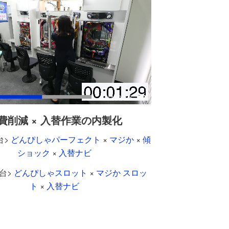
00:15
|
00:26
費削減 × 入替作業の内製化
台>
どんぴしゃパーフェクト
×
マジか
×
傾
ショック
×
入替ナビ
台>
どんぴしゃスロット
×
マジか スロッ
ト
×
入替ナビ