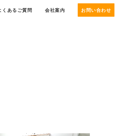
よくあるご質問
会社案内
お問い合わせ